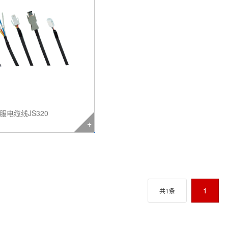
服电缆线JS320
1
共1条